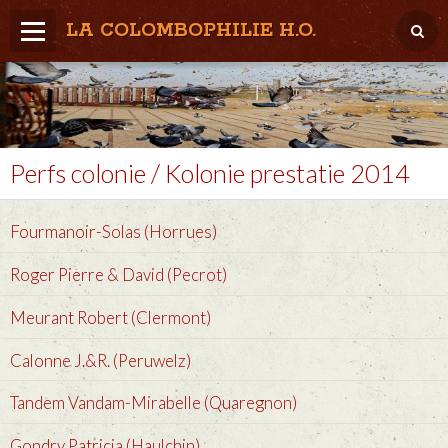
LA COLOMBOPHILIE H.O.
Home
Météo / Het weer
Lâcher / Los
Perfs colonie / Kolonie prestatie 2014
Result. clubs, Provincial, (Inter)National
Fourmanoir-Solas (Horrues)
RFCB / KBDB
Roger Pierre & David (Pecrot)
Meurant Robert (Clermont)
Calonne J.&R. (Peruwelz)
Tandem Vandam-Mirabelle (Quaregnon)
Gondry Patricia (Haulchin)