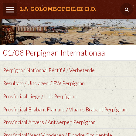
LA COLOMBOPHILIE H.O.
Home
Météo / Het weer
Lâcher / Los
01/08 Perpignan Internationaal
Result. clubs, Provincial, (Inter)National
Perpignan Nationaal Réctifié / Verbeterde
RFCB / KBDB
Resultats / Uitslagen CFW Perpignan
Provinciaal Liege / Luik Perpignan
Provinciaal Brabant Flamand / Vlaams Brabant Perpignan
Provinciaal Anvers / Antwerpen Perpignan
Provinciaal West Vlanderen / Flandre Occidentale