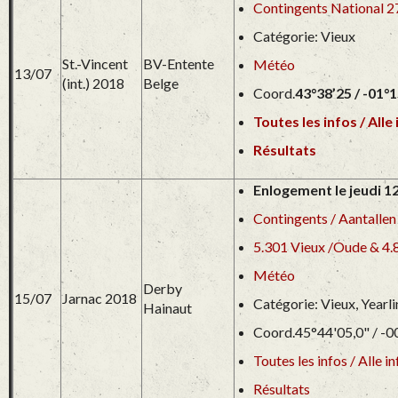
Contingents National 27
Catégorie: Vieux
St.-Vincent
BV-Entente
Météo
13/07
(int.) 2018
Belge
Coord.
43°38’25 / -01°
Toutes les infos / Alle 
Résultats
Enlogement le jeudi 1
Contingents / Aantallen
5.301 Vieux /Oude & 4.
Météo
Derby
15/07
Jarnac 2018
Catégorie: Vieux, Yearl
Hainaut
Coord.45°44'05,0" / -0
Toutes les infos / Alle in
Résultats