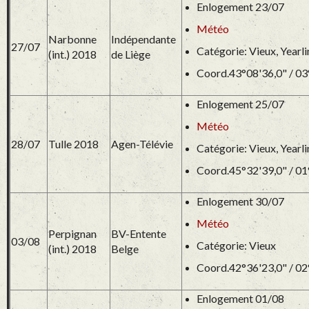
Enlogement 23/07
Météo
Narbonne
Indépendante
27/07
Catégorie: Vieux, Yearl
(int.) 2018
de Liège
Coord.43°08'36,0" / 03
Enlogement 25/07
Météo
28/07
Tulle 2018
Agen-Télévie
Catégorie: Vieux, Yearl
Coord.45°32'39,0" / 01
Enlogement 30/07
Météo
Perpignan
BV-Entente
03/08
Catégorie: Vieux
(int.) 2018
Belge
Coord.42°36'23,0" / 02
Enlogement 01/08