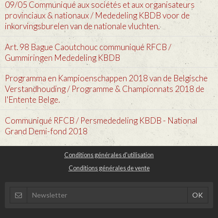
09/05 Communiqué aux sociétés et aux organisateurs
provinciaux & nationaux / Mededeling KBDB voor de
inkorvingsburelen van de nationale vluchten.
Art. 98 Bague Caoutchouc communiqué RFCB /
Gummiringen Mededeling KBDB
Programma en Kampioenschappen 2018 van de Belgische
Verstandhouding / Programme & Championnats 2018 de
l'Entente Belge.
Communiqué RFCB / Persmededeling KBDB - National
Grand Demi-fond 2018
Conditions générales d'utilisation
Conditions générales de vente