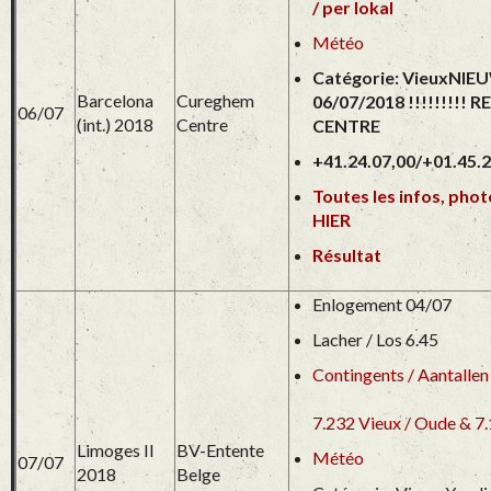
/ per lokal
Météo
Catégorie: VieuxN
Barcelona
Cureghem
06/07/2018 !!!!!!!
06/07
(int.) 2018
Centre
CENTRE
+41.24.07,00/+01.45.2
Toutes les infos, photo
HIER
Résultat
Enlogement 04/07
Lacher / Los 6.45
Contingents / Aantallen
7.232 Vieux / Oude & 7.
Limoges II
BV-Entente
Météo
07/07
2018
Belge