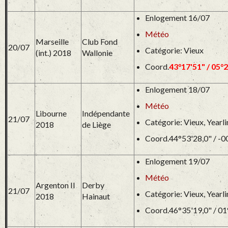
Enlogement 16/07
Météo
Marseille
Club Fond
20/07
Catégorie: Vieux
(int.) 2018
Wallonie
Coord.
43°17'51" / 05°
Enlogement 18/07
Météo
Libourne
Indépendante
21/07
Catégorie: Vieux, Yearl
2018
de Liège
Coord.44°53'28,0" / -0
Enlogement 19/07
Météo
Argenton II
Derby
21/07
Catégorie: Vieux, Yearl
2018
Hainaut
Coord.46°35'19,0" / 01