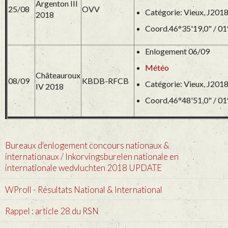
Argenton III
25/08
OVV
Catégorie: Vieux, J201
2018
Coord.46°35'19,0" / 01
Enlogement 06/09
Météo
Châteauroux
08/09
KBDB-RFCB
Catégorie: Vieux, J201
IV 2018
Coord.46°48'51,0" / 01
Bureaux d'enlogement concours nationaux &
internationaux / Inkorvingsburelen nationale en
internationale wedvluchten 2018 UPDATE
WProll - Résultats National & International
Rappel : article 28 du RSN