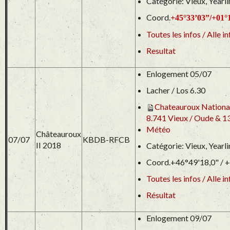
Catégorie: Vieux, Yearl
Coord.
+45°33’03”/+01°
Toutes les infos / Alle in
Resultat
Enlogement 05/07
Lacher / Los 6.30
Chateauroux Nationa
8.741 Vieux / Oude & 13
Météo
Châteauroux
07/07
KBDB-RFCB
II 2018
Catégorie: Vieux, Yearl
Coord.+46°49'18,0" / 
Toutes les infos / Alle in
Résultat
Enlogement 09/07