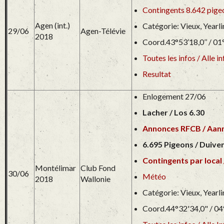
Contingents 8.642 pigeon
Agen (int.)
Catégorie: Vieux, Yearl
29/06
Agen-Télévie
2018
Coord.43°53’18,0’’ / 01°
Toutes les infos / Alle in
Resultat
Enlogement 27/06
Lacher / Los 6.30
Annonces RFCB / Aa
6.695 Pigeons / Duiven
Contingents par local 
Montélimar
Club Fond
30/06
Météo
2018
Wallonie
Catégorie: Vieux, Yearl
Coord.44°32'34,0" / 04