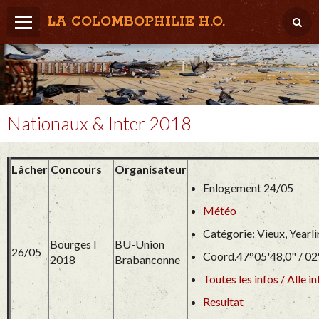
LA COLOMBOPHILIE H.O.
Home
Météo / Het weer
Lâcher / Los
Nationaux & Inter 2018
Result. clubs, Provincial, (Inter)National
Lâcher
Concours
Organisateur
RFCB / KBDB
Enlogement 24/05
Météo
Catégorie: Vieux, Yearl
Bourges I
BU-Union
26/05
Coord.47°05'48,0" / 02
2018
Brabanconne
Toutes les infos / Alle in
Resultat