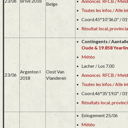
23/06
Brive 2018
Annonces RFCB / Meld
Belge
Toutes les infos / Alle in
Coord.45°10'36,0" / 01
Résultat local, provincia
Contingents / Aantall
Oude & 19.858 Yearli
Météo
Lacher / Los 7.00
Argenton I
Oost Van
23/06
Annonces RFCB / Meld
2018
Vlanderen
Toutes les infos / Alle in
Coord.46°35'19,0" / 01
Résultats local, provinc
Enlogement 25/06
Météo