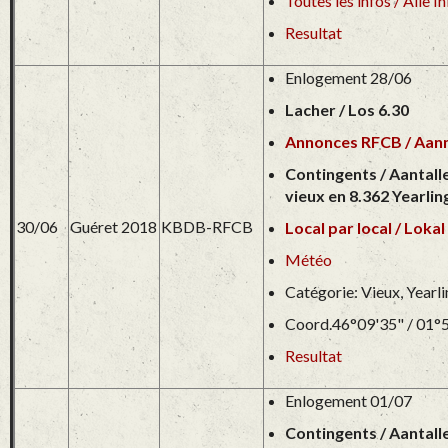
Toutes les infos / Alle In
Resultat
Enlogement 28/06
Lacher / Los 6.30
Annonces RFCB / Aa
Contingents / Aantall
vieux en 8.362 Yearlin
30/06
Guéret 2018
KBDB-RFCB
Local par local / Lokal
Météo
Catégorie: Vieux, Yearl
Coord.46°09'35" / 01°
Resultat
Enlogement 01/07
Contingents / Aantall