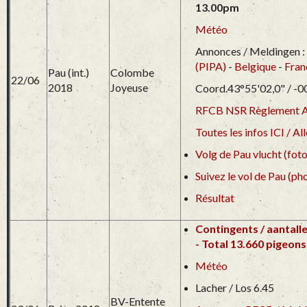
13.00pm
Météo
Annonces / Meldingen :
(PIPA)
-
Belgique
-
Fran
Pau (int.)
Colombe
22/06
2018
Joyeuse
Coord.43°55'02,0" / -0
RFCB NSR Règlement Ar
Toutes les infos ICI / Al
Volg de Pau vlucht (foto
Suivez le vol de Pau (ph
Résultat
Contingents / aantalle
-
Total 13.660 pigeons
Météo
Lacher / Los 6.45
BV-Entente