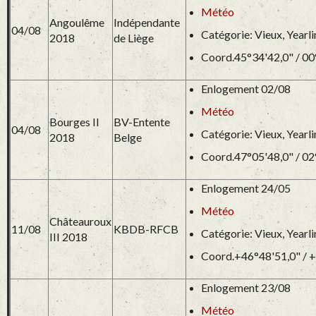
Météo
Angoulême
Indépendante
04/08
Catégorie: Vieux, Yearl
2018
de Liège
Coord.45°34'42,0" / 00
Enlogement 02/08
Météo
Bourges II
BV-Entente
04/08
Catégorie: Vieux, Yearl
2018
Belge
Coord.47°05'48,0" / 02
Enlogement 24/05
Météo
Châteauroux
11/08
KBDB-RFCB
Catégorie: Vieux, Yearl
III 2018
Coord.+46°48'51,0" / 
Enlogement 23/08
Météo